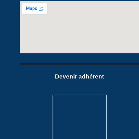
Devenir adhéren
t