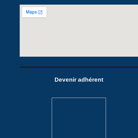
Devenir adhéren
t