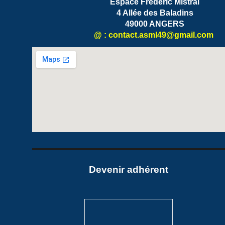
Espace Frédéric Mistral
4 Allée des Baladins
49000 ANGERS
@ : contact.
asml49
@gmail.com
Devenir adhéren
t