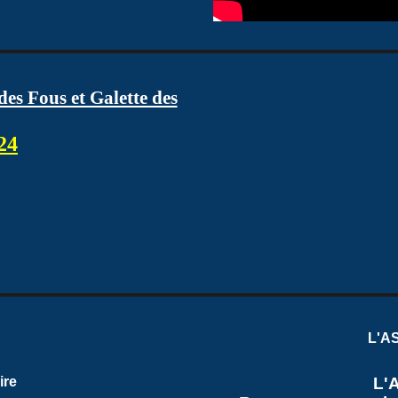
es Fous et Galette des
24
L'AS
L'
ire